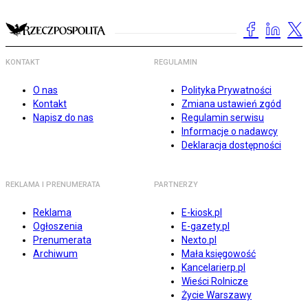
KONTAKT
REGULAMIN
O nas
Polityka Prywatności
Kontakt
Zmiana ustawień zgód
Napisz do nas
Regulamin serwisu
Informacje o nadawcy
Deklaracja dostępności
REKLAMA I PRENUMERATA
PARTNERZY
Reklama
E-kiosk.pl
Ogłoszenia
E-gazety.pl
Prenumerata
Nexto.pl
Archiwum
Mała księgowość
Kancelarierp.pl
Wieści Rolnicze
Życie Warszawy