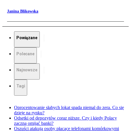
Janina Blikowska
Powiązane
Polecane
Najnowsze
Tagi
Oprocentowanie słabych lokat spada niemal do zera. Co się
dzieje na rynku?
Odsetki od depozytów coraz niższe. Czy i kiedy Polacy
zaczną omijać banki?
Oszuści atakują osoby płacące telefonami komórkowymi