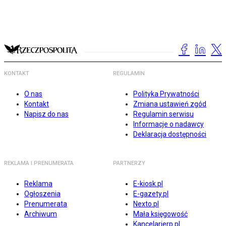
KONTAKT
REGULAMIN
O nas
Polityka Prywatności
Kontakt
Zmiana ustawień zgód
Napisz do nas
Regulamin serwisu
Informacje o nadawcy
Deklaracja dostępności
REKLAMA I PRENUMERATA
PARTNERZY
Reklama
E-kiosk.pl
Ogłoszenia
E-gazety.pl
Prenumerata
Nexto.pl
Archiwum
Mała księgowość
Kancelarierp.pl