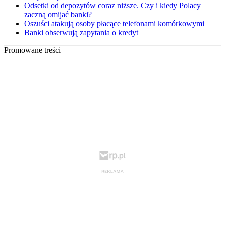
Odsetki od depozytów coraz niższe. Czy i kiedy Polacy
zaczną omijać banki?
Oszuści atakują osoby płacące telefonami komórkowymi
Banki obserwują zapytania o kredyt
Promowane treści