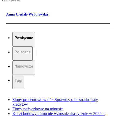
Foto: Bloomberg
Anna Cieślak-Wróblewska
Powiązane
Polecane
Najnowsze
Tagi
Stopy procentowe w dół. Sprawdź, o ile spadną raty
kredytów
Firmy pożyczkowe na minusie
Koszt budowy domu nie wzrośnie drastycznie w 2025 r.