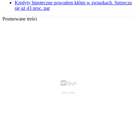
Kredyty hipoteczne powodem kłótni w związkach. Sprzecza
się aż 43 proc. par
Promowane treści