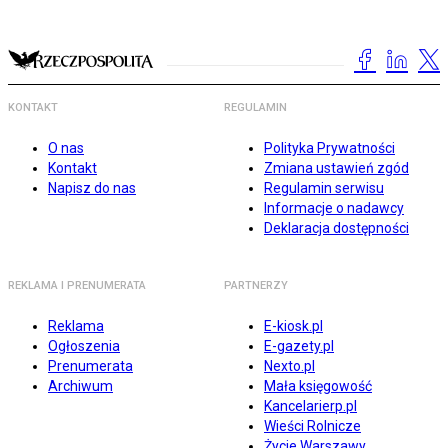
KONTAKT
REGULAMIN
O nas
Polityka Prywatności
Kontakt
Zmiana ustawień zgód
Napisz do nas
Regulamin serwisu
Informacje o nadawcy
Deklaracja dostępności
REKLAMA I PRENUMERATA
PARTNERZY
Reklama
E-kiosk.pl
Ogłoszenia
E-gazety.pl
Prenumerata
Nexto.pl
Archiwum
Mała księgowość
Kancelarierp.pl
Wieści Rolnicze
Życie Warszawy