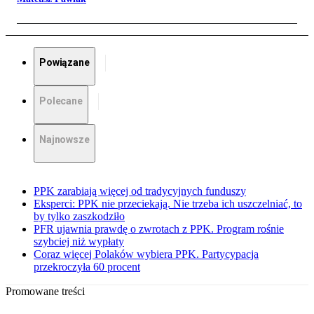
Powiązane
Polecane
Najnowsze
PPK zarabiają więcej od tradycyjnych funduszy
Eksperci: PPK nie przeciekają. Nie trzeba ich uszczelniać, to
by tylko zaszkodziło
PFR ujawnia prawdę o zwrotach z PPK. Program rośnie
szybciej niż wypłaty
Coraz więcej Polaków wybiera PPK. Partycypacja
przekroczyła 60 procent
Promowane treści