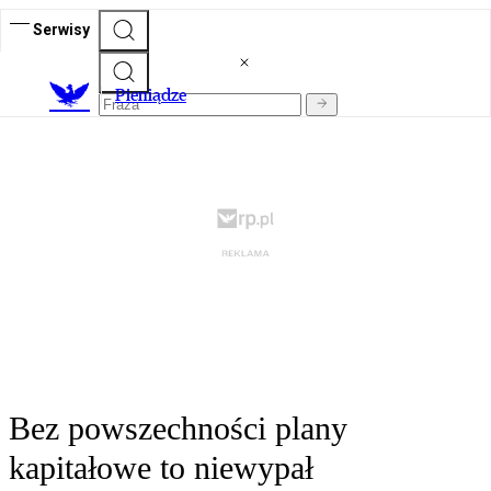
Serwisy
P
ieniądze
Bez powszechności plany
kapitałowe to niewypał