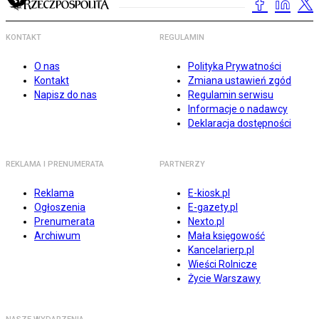
KONTAKT
REGULAMIN
O nas
Polityka Prywatności
Kontakt
Zmiana ustawień zgód
Napisz do nas
Regulamin serwisu
Informacje o nadawcy
Deklaracja dostępności
REKLAMA I PRENUMERATA
PARTNERZY
Reklama
E-kiosk.pl
Ogłoszenia
E-gazety.pl
Prenumerata
Nexto.pl
Archiwum
Mała księgowość
Kancelarierp.pl
Wieści Rolnicze
Życie Warszawy