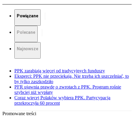
Powiązane
Polecane
Najnowsze
PPK zarabiają więcej od tradycyjnych funduszy
Eksperci: PPK nie przeciekają. Nie trzeba ich uszczelniać, to
by tylko zaszkodziło
PFR ujawnia prawdę o zwrotach z PPK. Program rośnie
szybciej niż wypłaty
Coraz więcej Polaków wybiera PPK. Partycypacja
przekroczyła 60 procent
Promowane treści