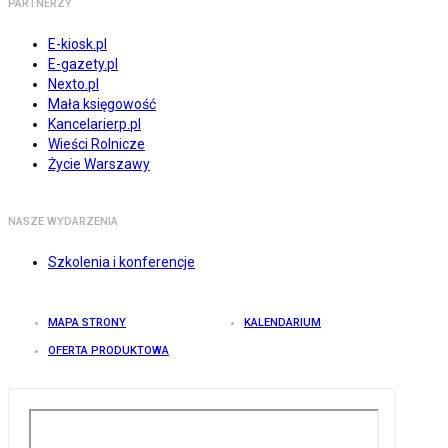
PARTNERZY
E-kiosk.pl
E-gazety.pl
Nexto.pl
Mała księgowość
Kancelarierp.pl
Wieści Rolnicze
Życie Warszawy
NASZE WYDARZENIA
Szkolenia i konferencje
MAPA STRONY
KALENDARIUM
OFERTA PRODUKTOWA