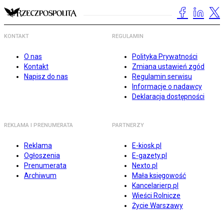
KONTAKT
REGULAMIN
O nas
Polityka Prywatności
Kontakt
Zmiana ustawień zgód
Napisz do nas
Regulamin serwisu
Informacje o nadawcy
Deklaracja dostępności
REKLAMA I PRENUMERATA
PARTNERZY
Reklama
E-kiosk.pl
Ogłoszenia
E-gazety.pl
Prenumerata
Nexto.pl
Archiwum
Mała księgowość
Kancelarierp.pl
Wieści Rolnicze
Życie Warszawy