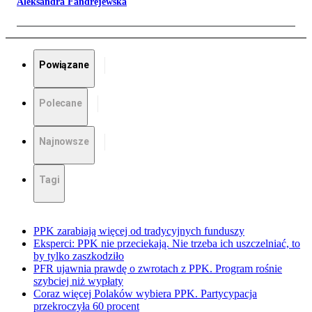
Aleksandra Fandrejewska
Powiązane
Polecane
Najnowsze
Tagi
PPK zarabiają więcej od tradycyjnych funduszy
Eksperci: PPK nie przeciekają. Nie trzeba ich uszczelniać, to
by tylko zaszkodziło
PFR ujawnia prawdę o zwrotach z PPK. Program rośnie
szybciej niż wypłaty
Coraz więcej Polaków wybiera PPK. Partycypacja
przekroczyła 60 procent