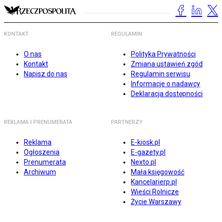
KONTAKT
REGULAMIN
O nas
Polityka Prywatności
Kontakt
Zmiana ustawień zgód
Napisz do nas
Regulamin serwisu
Informacje o nadawcy
Deklaracja dostępności
REKLAMA I PRENUMERATA
PARTNERZY
Reklama
E-kiosk.pl
Ogłoszenia
E-gazety.pl
Prenumerata
Nexto.pl
Archiwum
Mała księgowość
Kancelarierp.pl
Wieści Rolnicze
Życie Warszawy