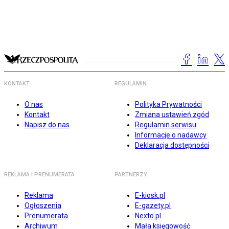
KONTAKT
REGULAMIN
O nas
Polityka Prywatności
Kontakt
Zmiana ustawień zgód
Napisz do nas
Regulamin serwisu
Informacje o nadawcy
Deklaracja dostępności
REKLAMA I PRENUMERATA
PARTNERZY
Reklama
E-kiosk.pl
Ogłoszenia
E-gazety.pl
Prenumerata
Nexto.pl
Archiwum
Mała księgowość