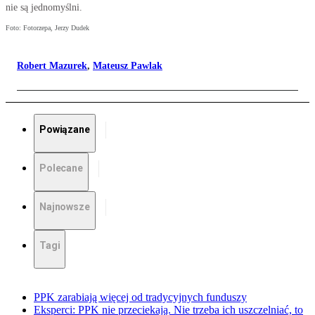
nie są jednomyślni.
Foto: Fotorzepa, Jerzy Dudek
Robert Mazurek
,
Mateusz Pawlak
Powiązane
Polecane
Najnowsze
Tagi
PPK zarabiają więcej od tradycyjnych funduszy
Eksperci: PPK nie przeciekają. Nie trzeba ich uszczelniać, to