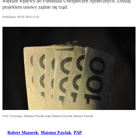
większe wpływy do Funduszu Ubezpieczeń Społecznych. Dzisiaj
projektem ustawy zajmie się rząd.
Publikacja:
04.03.2014 12:01
Foto: Fotorzepa, Mateusz Pawlak matp Mateusz Pawlak Mateusz Pawlak
Robert Mazurek
,
Mateusz Pawlak
,
PAP