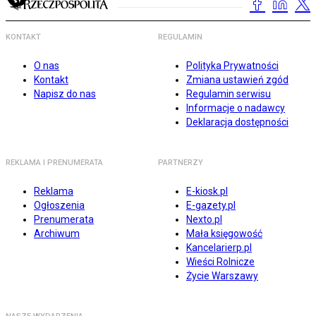
KONTAKT
REGULAMIN
O nas
Polityka Prywatności
Kontakt
Zmiana ustawień zgód
Napisz do nas
Regulamin serwisu
Informacje o nadawcy
Deklaracja dostępności
REKLAMA I PRENUMERATA
PARTNERZY
Reklama
E-kiosk.pl
Ogłoszenia
E-gazety.pl
Prenumerata
Nexto.pl
Archiwum
Mała księgowość
Kancelarierp.pl
Wieści Rolnicze
Życie Warszawy