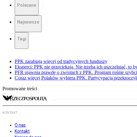
Polecane
Najnowsze
Tagi
PPK zarabiają więcej od tradycyjnych funduszy
Eksperci: PPK nie przeciekają. Nie trzeba ich uszczelniać, to b
PFR ujawnia prawdę o zwrotach z PPK. Program rośnie szybci
Coraz więcej Polaków wybiera PPK. Partycypacja przekroczył
Promowane treści
KONTAKT
O nas
Kontakt