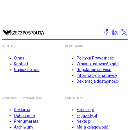
KONTAKT
REGULAMIN
O nas
Polityka Prywatności
Kontakt
Zmiana ustawień zgód
Napisz do nas
Regulamin serwisu
Informacje o nadawcy
Deklaracja dostępności
REKLAMA I PRENUMERATA
PARTNERZY
Reklama
E-kiosk.pl
Ogłoszenia
E-gazety.pl
Prenumerata
Nexto.pl
Archiwum
Mała księgowość