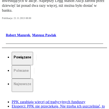
inwestujących w akcje. Najlepszy Legg Mason Akcji zarobił przez
dziewięć lat ponad dwa razy więcej, niż można było dostać w
banku.
Publikacja:
21.11.2013 08:00
Robert Mazurek
,
Mateusz Pawlak
Powiązane
Polecane
Najnowsze
PPK zarabiają więcej od tradycyjnych funduszy
Eksperci: PPK nie przeciekają. Nie trzeba ich uszczelniać, to