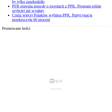
by tylko zaszkodziło
PFR ujawnia prawdę o zwrotach z PPK. Program rośnie
szybciej niż wypłaty
Coraz więcej Polaków wybiera PPK. Partycypacja
przekroczyła 60 procent
Promowane treści