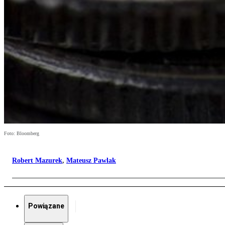
Foto: Bloomberg
Robert Mazurek
,
Mateusz Pawlak
Powiązane