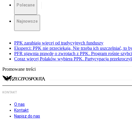
Polecane
Najnowsze
PPK zarabiają więcej od tradycyjnych funduszy
Eksperci: PPK nie przeciekają. Nie trzeba ich uszczelniać, to b
PFR ujawnia prawdę o zwrotach z PPK. Program rośnie szybci
Coraz więcej Polaków wybiera PPK. Partycypacja przekroczył
Promowane treści
KONTAKT
O nas
Kontakt
Napisz do nas