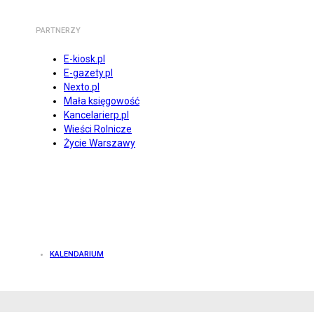
PARTNERZY
E-kiosk.pl
E-gazety.pl
Nexto.pl
Mała księgowość
Kancelarierp.pl
Wieści Rolnicze
Życie Warszawy
KALENDARIUM