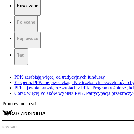
Powiązane
Polecane
Najnowsze
Tagi
PPK zarabiają więcej od tradycyjnych funduszy
Eksperci: PPK nie przeciekają. Nie trzeba ich uszczelniać, to b
PFR ujawnia prawdę o zwrotach z PPK. Program rośnie szybci
Coraz więcej Polaków wybiera PPK. Partycypacja przekroczył
Promowane treści
KONTAKT