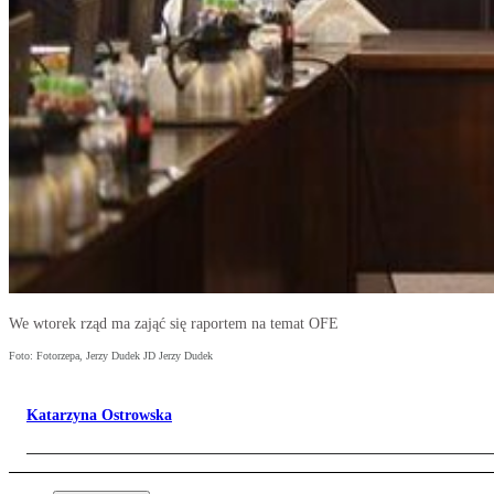
We wtorek rząd ma zająć się raportem na temat OFE
Foto: Fotorzepa, Jerzy Dudek JD Jerzy Dudek
Katarzyna Ostrowska