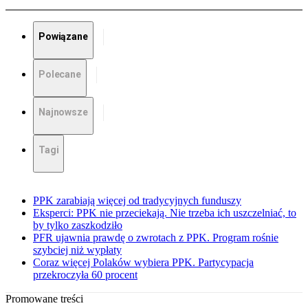
Powiązane
Polecane
Najnowsze
Tagi
PPK zarabiają więcej od tradycyjnych funduszy
Eksperci: PPK nie przeciekają. Nie trzeba ich uszczelniać, to
by tylko zaszkodziło
PFR ujawnia prawdę o zwrotach z PPK. Program rośnie
szybciej niż wypłaty
Coraz więcej Polaków wybiera PPK. Partycypacja
przekroczyła 60 procent
Promowane treści