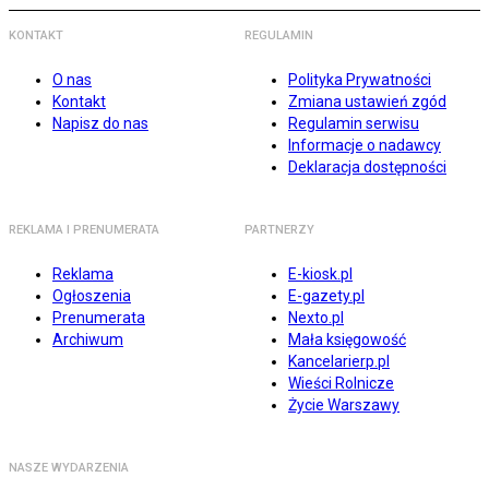
KONTAKT
REGULAMIN
O nas
Polityka Prywatności
Kontakt
Zmiana ustawień zgód
Napisz do nas
Regulamin serwisu
Informacje o nadawcy
Deklaracja dostępności
REKLAMA I PRENUMERATA
PARTNERZY
Reklama
E-kiosk.pl
Ogłoszenia
E-gazety.pl
Prenumerata
Nexto.pl
Archiwum
Mała księgowość
Kancelarierp.pl
Wieści Rolnicze
Życie Warszawy
NASZE WYDARZENIA