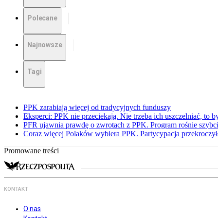
Polecane
Najnowsze
Tagi
PPK zarabiają więcej od tradycyjnych funduszy
Eksperci: PPK nie przeciekają. Nie trzeba ich uszczelniać, to b
PFR ujawnia prawdę o zwrotach z PPK. Program rośnie szybci
Coraz więcej Polaków wybiera PPK. Partycypacja przekroczył
Promowane treści
KONTAKT
O nas