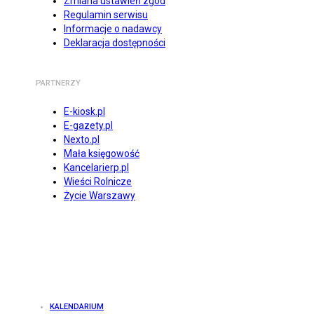
Zmiana ustawień zgód
Regulamin serwisu
Informacje o nadawcy
Deklaracja dostępności
PARTNERZY
E-kiosk.pl
E-gazety.pl
Nexto.pl
Mała księgowość
Kancelarierp.pl
Wieści Rolnicze
Życie Warszawy
KALENDARIUM