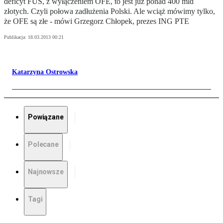
deficyt FUS, z wyłączeniem OFE, to jest już ponad 400 mld
złotych. Czyli połowa zadłużenia Polski. Ale wciąż mówimy tylko,
że OFE są złe - mówi Grzegorz Chłopek, prezes ING PTE
Publikacja:
18.03.2013 00:21
Katarzyna Ostrowska
Powiązane
Polecane
Najnowsze
Tagi