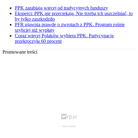
PPK zarabiają więcej od tradycyjnych funduszy
Eksperci: PPK nie przeciekają. Nie trzeba ich uszczelniać, to
by tylko zaszkodziło
PFR ujawnia prawdę o zwrotach z PPK. Program rośnie
szybciej niż wypłaty
Coraz więcej Polaków wybiera PPK. Partycypacja
przekroczyła 60 procent
Promowane treści