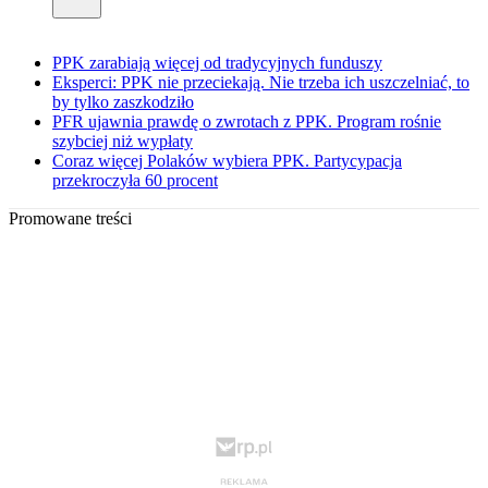
PPK zarabiają więcej od tradycyjnych funduszy
Eksperci: PPK nie przeciekają. Nie trzeba ich uszczelniać, to
by tylko zaszkodziło
PFR ujawnia prawdę o zwrotach z PPK. Program rośnie
szybciej niż wypłaty
Coraz więcej Polaków wybiera PPK. Partycypacja
przekroczyła 60 procent
Promowane treści