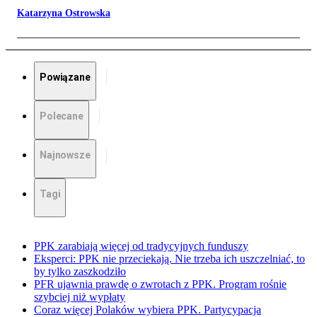
Katarzyna Ostrowska
Powiązane
Polecane
Najnowsze
Tagi
PPK zarabiają więcej od tradycyjnych funduszy
Eksperci: PPK nie przeciekają. Nie trzeba ich uszczelniać, to
by tylko zaszkodziło
PFR ujawnia prawdę o zwrotach z PPK. Program rośnie
szybciej niż wypłaty
Coraz więcej Polaków wybiera PPK. Partycypacja