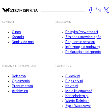
KONTAKT
REGULAMIN
O nas
Polityka Prywatności
Kontakt
Zmiana ustawień zgód
Napisz do nas
Regulamin serwisu
Informacje o nadawcy
Deklaracja dostępności
REKLAMA I PRENUMERATA
PARTNERZY
Reklama
E-kiosk.pl
Ogłoszenia
E-gazety.pl
Prenumerata
Nexto.pl
Archiwum
Mała księgowość
Kancelarierp.pl
Wieści Rolnicze
Życie Warszawy