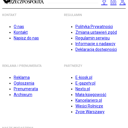
KONTAKT
REGULAMIN
O nas
Polityka Prywatności
Kontakt
Zmiana ustawień zgód
Napisz do nas
Regulamin serwisu
Informacje o nadawcy
Deklaracja dostępności
REKLAMA I PRENUMERATA
PARTNERZY
Reklama
E-kiosk.pl
Ogłoszenia
E-gazety.pl
Prenumerata
Nexto.pl
Archiwum
Mała księgowość
Kancelarierp.pl
Wieści Rolnicze
Życie Warszawy