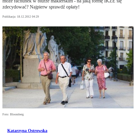
może rachunek w biurze maklerskim - na jaką formę IKZE się
zdecydować? Najpierw sprawdź opłaty!
Publikacja:
18.12.2012 04:29
Foto: Bloomberg
Katarzyna Ostrowska