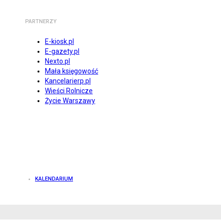
PARTNERZY
E-kiosk.pl
E-gazety.pl
Nexto.pl
Mała księgowość
Kancelarierp.pl
Wieści Rolnicze
Życie Warszawy
KALENDARIUM