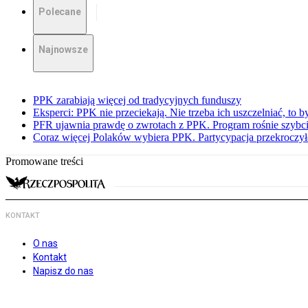
Polecane
Najnowsze
PPK zarabiają więcej od tradycyjnych funduszy
Eksperci: PPK nie przeciekają. Nie trzeba ich uszczelniać, to b
PFR ujawnia prawdę o zwrotach z PPK. Program rośnie szybci
Coraz więcej Polaków wybiera PPK. Partycypacja przekroczył
Promowane treści
KONTAKT
O nas
Kontakt
Napisz do nas