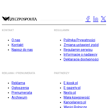
KONTAKT
REGULAMIN
O nas
Polityka Prywatności
Kontakt
Zmiana ustawień zgód
Napisz do nas
Regulamin serwisu
Informacje o nadawcy
Deklaracja dostępności
REKLAMA I PRENUMERATA
PARTNERZY
Reklama
E-kiosk.pl
Ogłoszenia
E-gazety.pl
Prenumerata
Nexto.pl
Archiwum
Mała księgowość
Kancelarierp.pl
Wieści Rolnicze