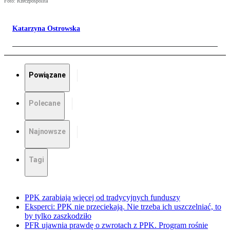
Foto: Rzeczpospolita
Katarzyna Ostrowska
Powiązane
Polecane
Najnowsze
Tagi
PPK zarabiają więcej od tradycyjnych funduszy
Eksperci: PPK nie przeciekają. Nie trzeba ich uszczelniać, to
by tylko zaszkodziło
PFR ujawnia prawdę o zwrotach z PPK. Program rośnie