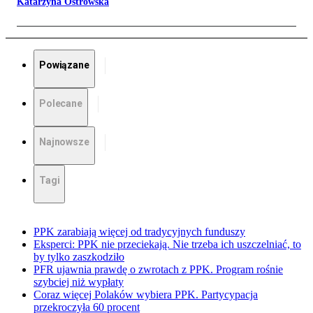
Katarzyna Ostrowska
Powiązane
Polecane
Najnowsze
Tagi
PPK zarabiają więcej od tradycyjnych funduszy
Eksperci: PPK nie przeciekają. Nie trzeba ich uszczelniać, to
by tylko zaszkodziło
PFR ujawnia prawdę o zwrotach z PPK. Program rośnie
szybciej niż wypłaty
Coraz więcej Polaków wybiera PPK. Partycypacja
przekroczyła 60 procent