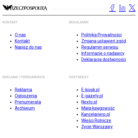
KONTAKT
REGULAMIN
O nas
Polityka Prywatności
Kontakt
Zmiana ustawień zgód
Napisz do nas
Regulamin serwisu
Informacje o nadawcy
Deklaracja dostępności
REKLAMA I PRENUMERATA
PARTNERZY
Reklama
E-kiosk.pl
Ogłoszenia
E-gazety.pl
Prenumerata
Nexto.pl
Archiwum
Mała księgowość
Kancelarierp.pl
Wieści Rolnicze
Życie Warszawy