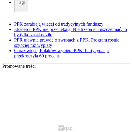
Tagi
PPK zarabiają więcej od tradycyjnych funduszy
Eksperci: PPK nie przeciekają. Nie trzeba ich uszczelniać, to
by tylko zaszkodziło
PFR ujawnia prawdę o zwrotach z PPK. Program rośnie
szybciej niż wypłaty
Coraz więcej Polaków wybiera PPK. Partycypacja
przekroczyła 60 procent
Promowane treści