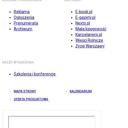
REKLAMA I PRENUMERATA
PARTNERZY
Reklama
E-kiosk.pl
Ogłoszenia
E-gazety.pl
Prenumerata
Nexto.pl
Archiwum
Mała księgowość
Kancelarierp.pl
Wieści Rolnicze
Życie Warszawy
NASZE WYDARZENIA
Szkolenia i konferencje
MAPA STRONY
KALENDARIUM
OFERTA PRODUKTOWA