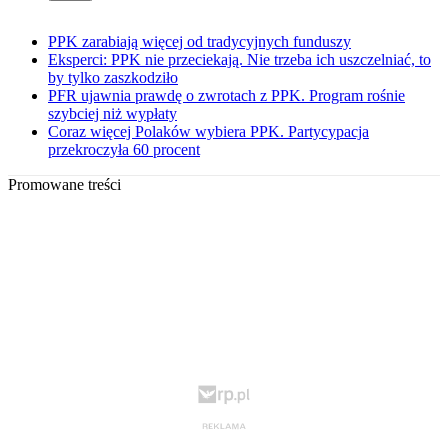
PPK zarabiają więcej od tradycyjnych funduszy
Eksperci: PPK nie przeciekają. Nie trzeba ich uszczelniać, to
by tylko zaszkodziło
PFR ujawnia prawdę o zwrotach z PPK. Program rośnie
szybciej niż wypłaty
Coraz więcej Polaków wybiera PPK. Partycypacja
przekroczyła 60 procent
Promowane treści