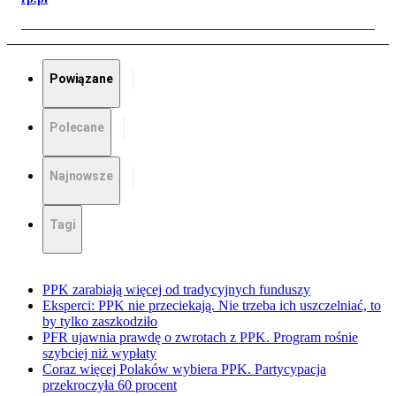
Powiązane
Polecane
Najnowsze
Tagi
PPK zarabiają więcej od tradycyjnych funduszy
Eksperci: PPK nie przeciekają. Nie trzeba ich uszczelniać, to
by tylko zaszkodziło
PFR ujawnia prawdę o zwrotach z PPK. Program rośnie
szybciej niż wypłaty
Coraz więcej Polaków wybiera PPK. Partycypacja
przekroczyła 60 procent