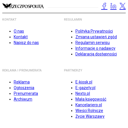
KONTAKT
REGULAMIN
O nas
Polityka Prywatności
Kontakt
Zmiana ustawień zgód
Napisz do nas
Regulamin serwisu
Informacje o nadawcy
Deklaracja dostępności
REKLAMA I PRENUMERATA
PARTNERZY
Reklama
E-kiosk.pl
Ogłoszenia
E-gazety.pl
Prenumerata
Nexto.pl
Archiwum
Mała księgowość
Kancelarierp.pl
Wieści Rolnicze
Życie Warszawy