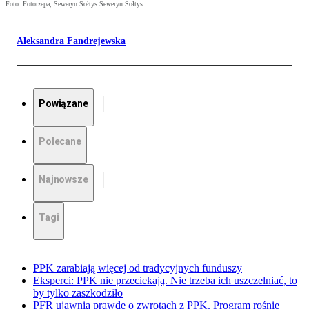
Foto: Fotorzepa, Seweryn Sołtys Seweryn Sołtys
Aleksandra Fandrejewska
Powiązane
Polecane
Najnowsze
Tagi
PPK zarabiają więcej od tradycyjnych funduszy
Eksperci: PPK nie przeciekają. Nie trzeba ich uszczelniać, to
by tylko zaszkodziło
PFR ujawnia prawdę o zwrotach z PPK. Program rośnie