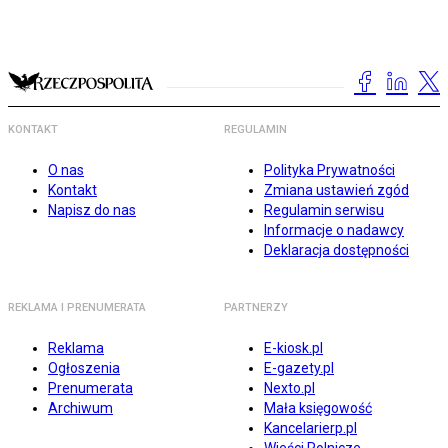
KONTAKT
REGULAMIN
O nas
Polityka Prywatności
Kontakt
Zmiana ustawień zgód
Napisz do nas
Regulamin serwisu
Informacje o nadawcy
Deklaracja dostępności
REKLAMA I PRENUMERATA
PARTNERZY
Reklama
E-kiosk.pl
Ogłoszenia
E-gazety.pl
Prenumerata
Nexto.pl
Archiwum
Mała księgowość
Kancelarierp.pl