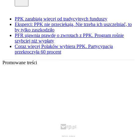
PPK zarabiają więcej od tradycyjnych funduszy
Eksperci: PPK nie przeciekają. Nie trzeba ich uszczelniać, to
by tylko zaszkodziło
PFR ujawnia prawdę o zwrotach z PPK. Program rośnie
szybciej niż wypłaty
Coraz więcej Polaków wybiera PPK. Partycypacja
przekroczyła 60 procent
Promowane treści