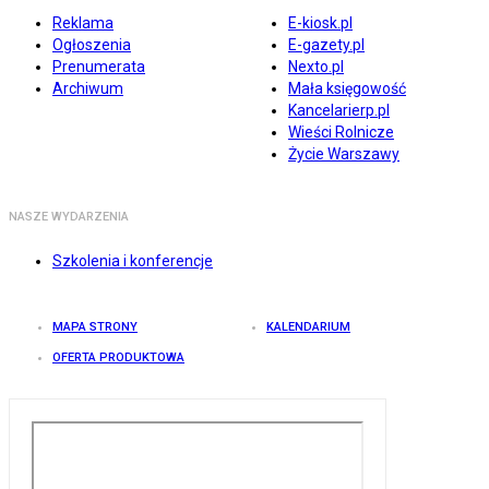
Reklama
E-kiosk.pl
Ogłoszenia
E-gazety.pl
Prenumerata
Nexto.pl
Archiwum
Mała księgowość
Kancelarierp.pl
Wieści Rolnicze
Życie Warszawy
NASZE WYDARZENIA
Szkolenia i konferencje
MAPA STRONY
KALENDARIUM
OFERTA PRODUKTOWA