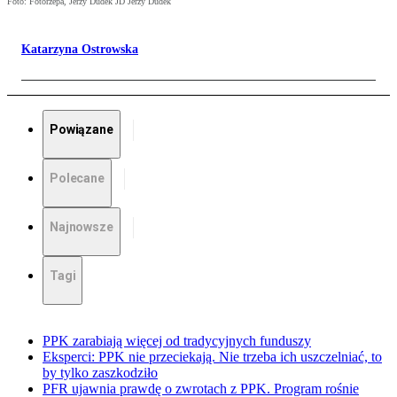
Foto: Fotorzepa, Jerzy Dudek JD Jerzy Dudek
Katarzyna Ostrowska
Powiązane
Polecane
Najnowsze
Tagi
PPK zarabiają więcej od tradycyjnych funduszy
Eksperci: PPK nie przeciekają. Nie trzeba ich uszczelniać, to
by tylko zaszkodziło
PFR ujawnia prawdę o zwrotach z PPK. Program rośnie