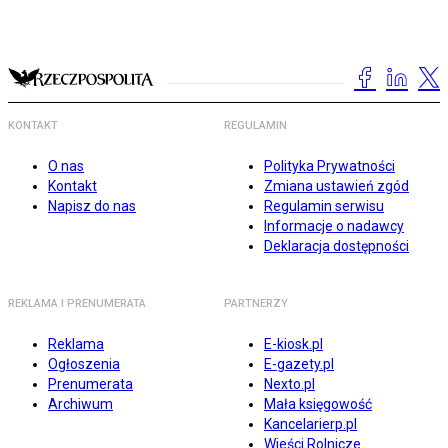
KONTAKT
REGULAMIN
O nas
Polityka Prywatności
Kontakt
Zmiana ustawień zgód
Napisz do nas
Regulamin serwisu
Informacje o nadawcy
Deklaracja dostępności
REKLAMA I PRENUMERATA
PARTNERZY
Reklama
E-kiosk.pl
Ogłoszenia
E-gazety.pl
Prenumerata
Nexto.pl
Archiwum
Mała księgowość
Kancelarierp.pl
Wieści Rolnicze