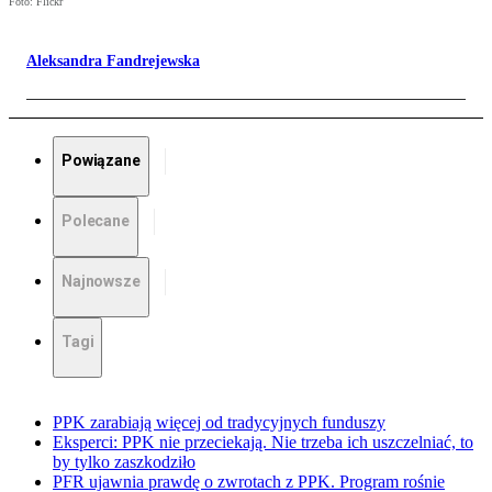
Foto: Flickr
Aleksandra Fandrejewska
Powiązane
Polecane
Najnowsze
Tagi
PPK zarabiają więcej od tradycyjnych funduszy
Eksperci: PPK nie przeciekają. Nie trzeba ich uszczelniać, to
by tylko zaszkodziło
PFR ujawnia prawdę o zwrotach z PPK. Program rośnie