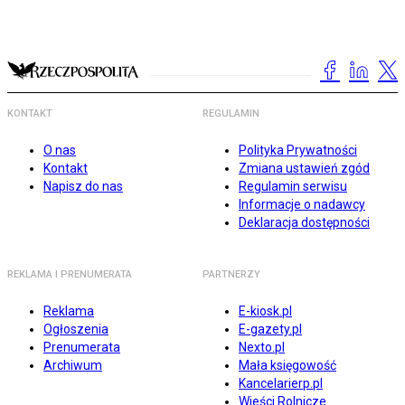
KONTAKT
REGULAMIN
O nas
Polityka Prywatności
Kontakt
Zmiana ustawień zgód
Napisz do nas
Regulamin serwisu
Informacje o nadawcy
Deklaracja dostępności
REKLAMA I PRENUMERATA
PARTNERZY
Reklama
E-kiosk.pl
Ogłoszenia
E-gazety.pl
Prenumerata
Nexto.pl
Archiwum
Mała księgowość
Kancelarierp.pl
Wieści Rolnicze