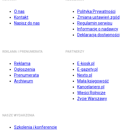
O nas
Polityka Prywatności
Kontakt
Zmiana ustawień zgód
Napisz do nas
Regulamin serwisu
Informacje o nadawcy
Deklaracja dostępności
REKLAMA I PRENUMERATA
PARTNERZY
Reklama
E-kiosk.pl
Ogłoszenia
E-gazety.pl
Prenumerata
Nexto.pl
Archiwum
Mała księgowość
Kancelarierp.pl
Wieści Rolnicze
Życie Warszawy
NASZE WYDARZENIA
Szkolenia i konferencje