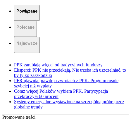
Powiązane
Polecane
Najnowsze
PPK zarabiają więcej od tradycyjnych funduszy
Eksperci: PPK nie przeciekają. Nie trzeba ich uszczelniać, to
by tylko zaszkodziło
PFR ujawnia prawdę o zwrotach z PPK. Program rośnie
szybciej niż wypłaty
Coraz więcej Polaków wybiera PPK. Partycypacja
przekroczyła 60 procent
Systemy emerytalne wystawione na szczególną próbę przez
globalne trendy
Promowane treści