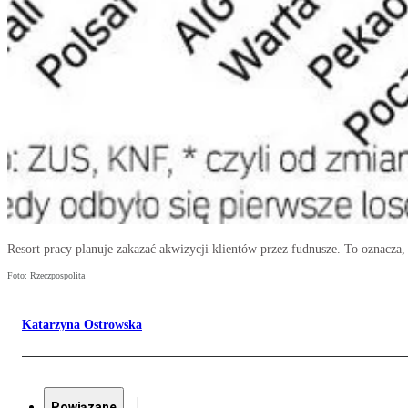
Resort pracy planuje zakazać akwizycji klientów przez fudnusze. To oznacza,
Foto: Rzeczpospolita
Katarzyna Ostrowska
Powiązane