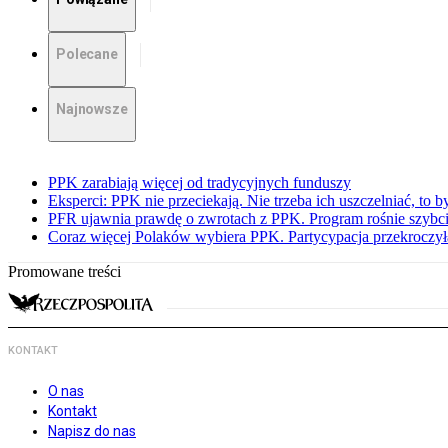
Polecane
Najnowsze
PPK zarabiają więcej od tradycyjnych funduszy
Eksperci: PPK nie przeciekają. Nie trzeba ich uszczelniać, to b
PFR ujawnia prawdę o zwrotach z PPK. Program rośnie szybci
Coraz więcej Polaków wybiera PPK. Partycypacja przekroczył
Promowane treści
KONTAKT
O nas
Kontakt
Napisz do nas