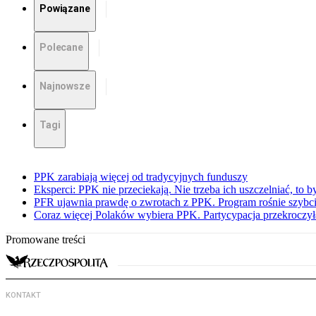
Powiązane
Polecane
Najnowsze
Tagi
PPK zarabiają więcej od tradycyjnych funduszy
Eksperci: PPK nie przeciekają. Nie trzeba ich uszczelniać, to b
PFR ujawnia prawdę o zwrotach z PPK. Program rośnie szybci
Coraz więcej Polaków wybiera PPK. Partycypacja przekroczył
Promowane treści
KONTAKT