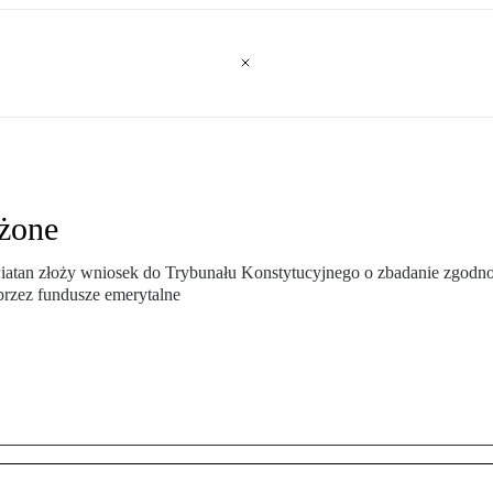
żone
tan złoży wniosek do Trybunału Konstytucyjnego o zbadanie zgodno
rzez fundusze emerytalne