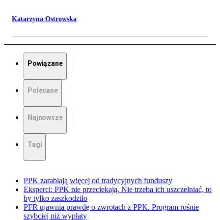
Katarzyna Ostrowska
Powiązane
Polecane
Najnowsze
Tagi
PPK zarabiają więcej od tradycyjnych funduszy
Eksperci: PPK nie przeciekają. Nie trzeba ich uszczelniać, to
by tylko zaszkodziło
PFR ujawnia prawdę o zwrotach z PPK. Program rośnie
szybciej niż wypłaty