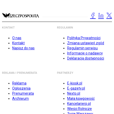
KONTAKT
REGULAMIN
O nas
Polityka Prywatności
Kontakt
Zmiana ustawień zgód
Napisz do nas
Regulamin serwisu
Informacje o nadawcy
Deklaracja dostępności
REKLAMA I PRENUMERATA
PARTNERZY
Reklama
E-kiosk.pl
Ogłoszenia
E-gazety.pl
Prenumerata
Nexto.pl
Archiwum
Mała księgowość
Kancelarierp.pl
Wieści Rolnicze
Życie Warszawy