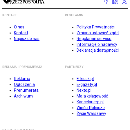
KONTAKT
REGULAMIN
O nas
Polityka Prywatności
Kontakt
Zmiana ustawień zgód
Napisz do nas
Regulamin serwisu
Informacje o nadawcy
Deklaracja dostępności
REKLAMA I PRENUMERATA
PARTNERZY
Reklama
E-kiosk.pl
Ogłoszenia
E-gazety.pl
Prenumerata
Nexto.pl
Archiwum
Mała księgowość
Kancelarierp.pl
Wieści Rolnicze
Życie Warszawy