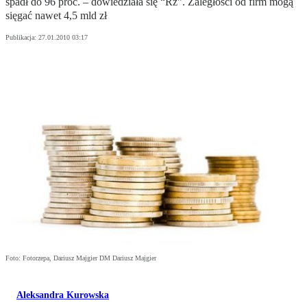
spadł do 96 proc. – dowiedziała się “Rz”. Zaległości od firm mogą
sięgać nawet 4,5 mld zł
Publikacja:
27.01.2010 03:17
Foto: Fotorzepa, Dariusz Majgier DM Dariusz Majgier
Aleksandra Kurowska