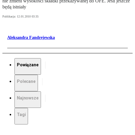
nie zmieni wysokości składki przekazywanej do OFE. Jeśli jeszcze
będą istniały
Publikacja:
12.01.2010 03:35
Aleksandra Fandrejewska
Powiązane
Polecane
Najnowsze
Tagi