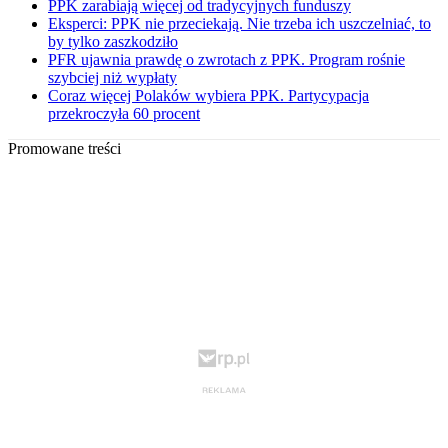
PPK zarabiają więcej od tradycyjnych funduszy
Eksperci: PPK nie przeciekają. Nie trzeba ich uszczelniać, to
by tylko zaszkodziło
PFR ujawnia prawdę o zwrotach z PPK. Program rośnie
szybciej niż wypłaty
Coraz więcej Polaków wybiera PPK. Partycypacja
przekroczyła 60 procent
Promowane treści