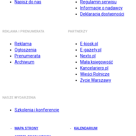
Napisz do nas
Regulamin serwisu
Informacje o nadawcy
Deklaracja dostępności
REKLAMA I PRENUMERATA
PARTNERZY
Reklama
E-kiosk.pl
Ogłoszenia
E-gazety.pl
Prenumerata
Nexto.pl
Archiwum
Mała księgowość
Kancelarierp.pl
Wieści Rolnicze
Życie Warszawy
NASZE WYDARZENIA
Szkolenia i konferencje
MAPA STRONY
KALENDARIUM