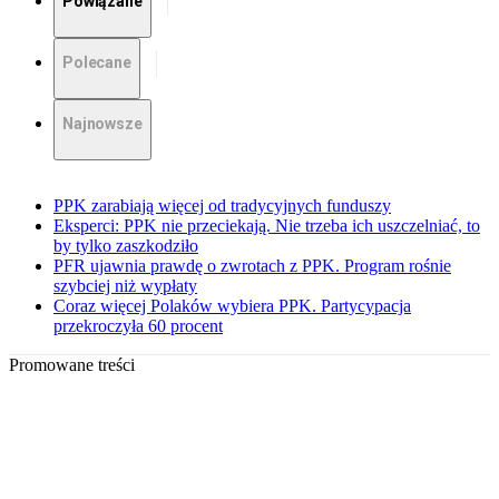
Powiązane
Polecane
Najnowsze
PPK zarabiają więcej od tradycyjnych funduszy
Eksperci: PPK nie przeciekają. Nie trzeba ich uszczelniać, to
by tylko zaszkodziło
PFR ujawnia prawdę o zwrotach z PPK. Program rośnie
szybciej niż wypłaty
Coraz więcej Polaków wybiera PPK. Partycypacja
przekroczyła 60 procent
Promowane treści