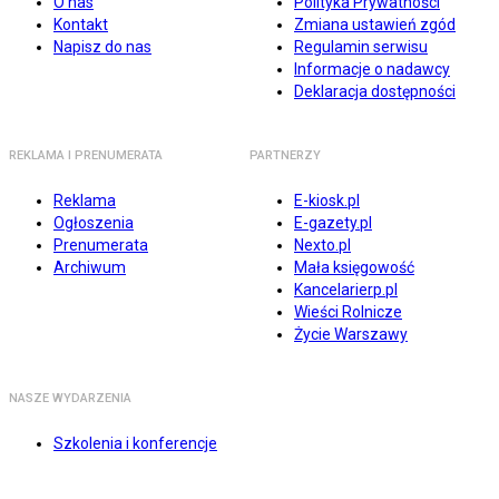
O nas
Polityka Prywatności
Kontakt
Zmiana ustawień zgód
Napisz do nas
Regulamin serwisu
Informacje o nadawcy
Deklaracja dostępności
REKLAMA I PRENUMERATA
PARTNERZY
Reklama
E-kiosk.pl
Ogłoszenia
E-gazety.pl
Prenumerata
Nexto.pl
Archiwum
Mała księgowość
Kancelarierp.pl
Wieści Rolnicze
Życie Warszawy
NASZE WYDARZENIA
Szkolenia i konferencje