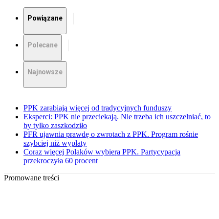
Powiązane
Polecane
Najnowsze
PPK zarabiają więcej od tradycyjnych funduszy
Eksperci: PPK nie przeciekają. Nie trzeba ich uszczelniać, to
by tylko zaszkodziło
PFR ujawnia prawdę o zwrotach z PPK. Program rośnie
szybciej niż wypłaty
Coraz więcej Polaków wybiera PPK. Partycypacja
przekroczyła 60 procent
Promowane treści