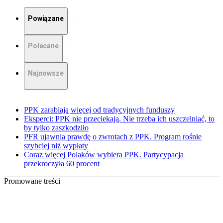
Powiązane
Polecane
Najnowsze
PPK zarabiają więcej od tradycyjnych funduszy
Eksperci: PPK nie przeciekają. Nie trzeba ich uszczelniać, to
by tylko zaszkodziło
PFR ujawnia prawdę o zwrotach z PPK. Program rośnie
szybciej niż wypłaty
Coraz więcej Polaków wybiera PPK. Partycypacja
przekroczyła 60 procent
Promowane treści