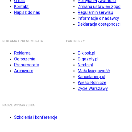
O nas
Polityka Prywatności
Kontakt
Zmiana ustawień zgód
Napisz do nas
Regulamin serwisu
Informacje o nadawcy
Deklaracja dostępności
REKLAMA I PRENUMERATA
PARTNERZY
Reklama
E-kiosk.pl
Ogłoszenia
E-gazety.pl
Prenumerata
Nexto.pl
Archiwum
Mała księgowość
Kancelarierp.pl
Wieści Rolnicze
Życie Warszawy
NASZE WYDARZENIA
Szkolenia i konferencje