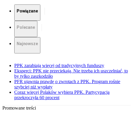
Powiązane
Polecane
Najnowsze
PPK zarabiają więcej od tradycyjnych funduszy
Eksperci: PPK nie przeciekają. Nie trzeba ich uszczelniać, to
by tylko zaszkodziło
PFR ujawnia prawdę o zwrotach z PPK. Program rośnie
szybciej niż wypłaty
Coraz więcej Polaków wybiera PPK. Partycypacja
przekroczyła 60 procent
Promowane treści