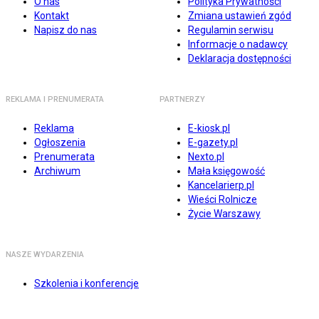
O nas
Polityka Prywatności
Kontakt
Zmiana ustawień zgód
Napisz do nas
Regulamin serwisu
Informacje o nadawcy
Deklaracja dostępności
REKLAMA I PRENUMERATA
PARTNERZY
Reklama
E-kiosk.pl
Ogłoszenia
E-gazety.pl
Prenumerata
Nexto.pl
Archiwum
Mała księgowość
Kancelarierp.pl
Wieści Rolnicze
Życie Warszawy
NASZE WYDARZENIA
Szkolenia i konferencje