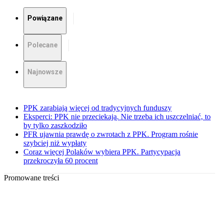
Powiązane
Polecane
Najnowsze
PPK zarabiają więcej od tradycyjnych funduszy
Eksperci: PPK nie przeciekają. Nie trzeba ich uszczelniać, to
by tylko zaszkodziło
PFR ujawnia prawdę o zwrotach z PPK. Program rośnie
szybciej niż wypłaty
Coraz więcej Polaków wybiera PPK. Partycypacja
przekroczyła 60 procent
Promowane treści