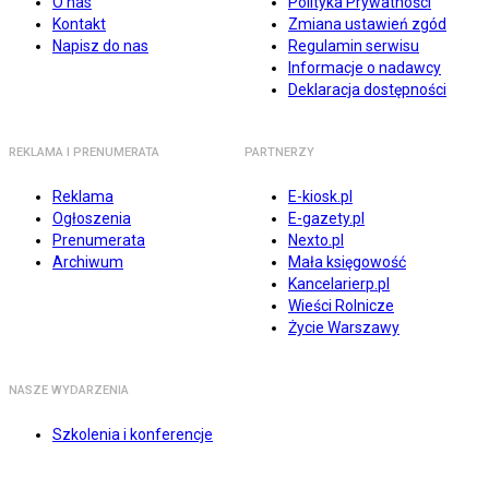
O nas
Polityka Prywatności
Kontakt
Zmiana ustawień zgód
Napisz do nas
Regulamin serwisu
Informacje o nadawcy
Deklaracja dostępności
REKLAMA I PRENUMERATA
PARTNERZY
Reklama
E-kiosk.pl
Ogłoszenia
E-gazety.pl
Prenumerata
Nexto.pl
Archiwum
Mała księgowość
Kancelarierp.pl
Wieści Rolnicze
Życie Warszawy
NASZE WYDARZENIA
Szkolenia i konferencje