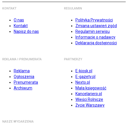
KONTAKT
REGULAMIN
O nas
Polityka Prywatności
Kontakt
Zmiana ustawień zgód
Napisz do nas
Regulamin serwisu
Informacje o nadawcy
Deklaracja dostępności
REKLAMA I PRENUMERATA
PARTNERZY
Reklama
E-kiosk.pl
Ogłoszenia
E-gazety.pl
Prenumerata
Nexto.pl
Archiwum
Mała księgowość
Kancelarierp.pl
Wieści Rolnicze
Życie Warszawy
NASZE WYDARZENIA