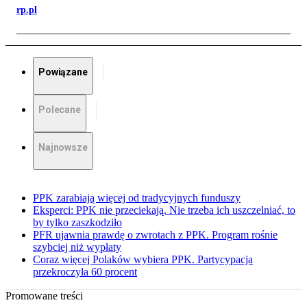
rp.pl
Powiązane
Polecane
Najnowsze
PPK zarabiają więcej od tradycyjnych funduszy
Eksperci: PPK nie przeciekają. Nie trzeba ich uszczelniać, to
by tylko zaszkodziło
PFR ujawnia prawdę o zwrotach z PPK. Program rośnie
szybciej niż wypłaty
Coraz więcej Polaków wybiera PPK. Partycypacja
przekroczyła 60 procent
Promowane treści