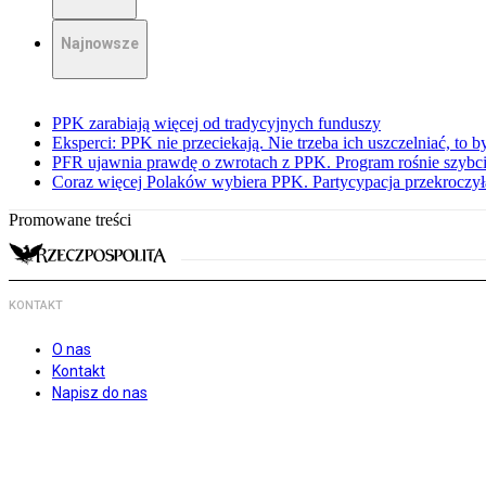
Najnowsze
PPK zarabiają więcej od tradycyjnych funduszy
Eksperci: PPK nie przeciekają. Nie trzeba ich uszczelniać, to b
PFR ujawnia prawdę o zwrotach z PPK. Program rośnie szybci
Coraz więcej Polaków wybiera PPK. Partycypacja przekroczył
Promowane treści
KONTAKT
O nas
Kontakt
Napisz do nas