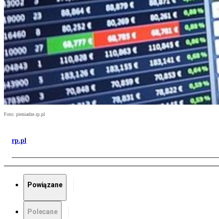
Foto: pieniadze.rp.pl
rp.pl
Powiązane
Polecane