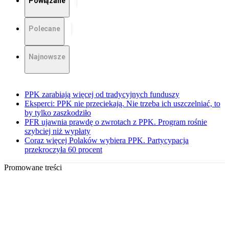
Powiązane
Polecane
Najnowsze
PPK zarabiają więcej od tradycyjnych funduszy
Eksperci: PPK nie przeciekają. Nie trzeba ich uszczelniać, to
by tylko zaszkodziło
PFR ujawnia prawdę o zwrotach z PPK. Program rośnie
szybciej niż wypłaty
Coraz więcej Polaków wybiera PPK. Partycypacja
przekroczyła 60 procent
Promowane treści