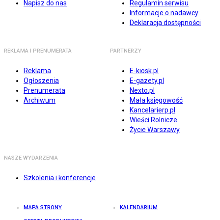
Napisz do nas
Regulamin serwisu
Informacje o nadawcy
Deklaracja dostępności
REKLAMA I PRENUMERATA
PARTNERZY
Reklama
E-kiosk.pl
Ogłoszenia
E-gazety.pl
Prenumerata
Nexto.pl
Archiwum
Mała księgowość
Kancelarierp.pl
Wieści Rolnicze
Życie Warszawy
NASZE WYDARZENIA
Szkolenia i konferencje
MAPA STRONY
KALENDARIUM