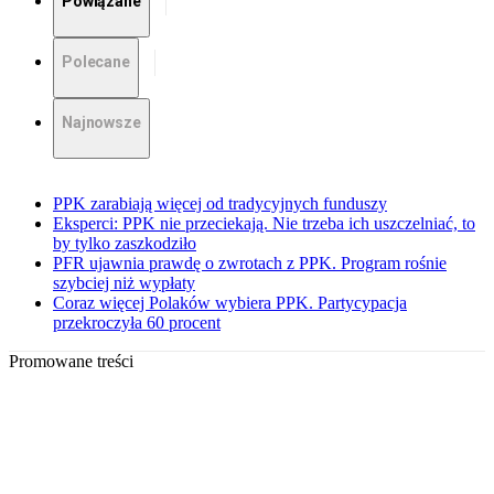
Powiązane
Polecane
Najnowsze
PPK zarabiają więcej od tradycyjnych funduszy
Eksperci: PPK nie przeciekają. Nie trzeba ich uszczelniać, to
by tylko zaszkodziło
PFR ujawnia prawdę o zwrotach z PPK. Program rośnie
szybciej niż wypłaty
Coraz więcej Polaków wybiera PPK. Partycypacja
przekroczyła 60 procent
Promowane treści