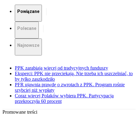
Powiązane
Polecane
Najnowsze
PPK zarabiają więcej od tradycyjnych funduszy
Eksperci: PPK nie przeciekają. Nie trzeba ich uszczelniać, to
by tylko zaszkodziło
PFR ujawnia prawdę o zwrotach z PPK. Program rośnie
szybciej niż wypłaty
Coraz więcej Polaków wybiera PPK. Partycypacja
przekroczyła 60 procent
Promowane treści