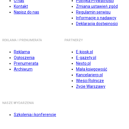
O nas
Polityka Prywatności
Kontakt
Zmiana ustawień zgód
Napisz do nas
Regulamin serwisu
Informacje o nadawcy
Deklaracja dostępności
REKLAMA I PRENUMERATA
PARTNERZY
Reklama
E-kiosk.pl
Ogłoszenia
E-gazety.pl
Prenumerata
Nexto.pl
Archiwum
Mała księgowość
Kancelarierp.pl
Wieści Rolnicze
Życie Warszawy
NASZE WYDARZENIA
Szkolenia i konferencje