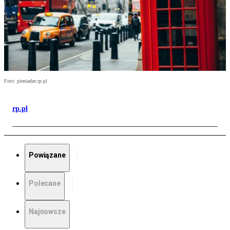
Foto: pieniadze.rp.pl
rp.pl
Powiązane
Polecane
Najnowsze