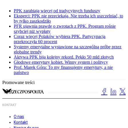
PPK zarabiają więcej od tradycyjnych funduszy
Eksperci: PPK nie przeciekają. Nie trzeba ich uszczelniać, to
by tylko zaszkodziło
PFR ujawnia prawdę o zwrotach z PPK. Program rośnie
szybciej niż wypłaty
Coraz więcej Polaków wybiera PPK. Partycypacja
przekroczyła 60 procent
Systemy emerytalne wystawione na szczególną próbę przez
globalne trendy
Aktywa PPK biją kolejny rekord. Pękło 50 mld złotych
Głodowe emerytury kobiet. Winny system i politycy
Prof. Marek Góra: To my finansujemy emerytury, a nie
państwo
Promowane treści
KONTAKT
O nas
Kontakt