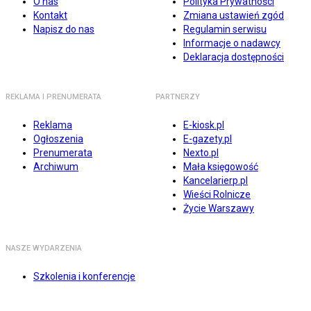
O nas
Polityka Prywatności
Kontakt
Zmiana ustawień zgód
Napisz do nas
Regulamin serwisu
Informacje o nadawcy
Deklaracja dostępności
REKLAMA I PRENUMERATA
PARTNERZY
Reklama
E-kiosk.pl
Ogłoszenia
E-gazety.pl
Prenumerata
Nexto.pl
Archiwum
Mała księgowość
Kancelarierp.pl
Wieści Rolnicze
Życie Warszawy
NASZE WYDARZENIA
Szkolenia i konferencje