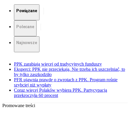
Powiązane
Polecane
Najnowsze
PPK zarabiają więcej od tradycyjnych funduszy
Eksperci: PPK nie przeciekają. Nie trzeba ich uszczelniać, to
by tylko zaszkodziło
PFR ujawnia prawdę o zwrotach z PPK. Program rośnie
szybciej niż wypłaty
Coraz więcej Polaków wybiera PPK. Partycypacja
przekroczyła 60 procent
Promowane treści