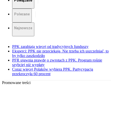
Powiązane
Polecane
Najnowsze
PPK zarabiają więcej od tradycyjnych funduszy
Eksperci: PPK nie przeciekają. Nie trzeba ich uszczelniać, to
by tylko zaszkodziło
PFR ujawnia prawdę o zwrotach z PPK. Program rośnie
szybciej niż wypłaty
Coraz więcej Polaków wybiera PPK. Partycypacja
przekroczyła 60 procent
Promowane treści