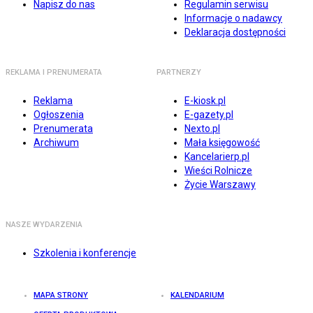
Napisz do nas
Regulamin serwisu
Informacje o nadawcy
Deklaracja dostępności
REKLAMA I PRENUMERATA
PARTNERZY
Reklama
E-kiosk.pl
Ogłoszenia
E-gazety.pl
Prenumerata
Nexto.pl
Archiwum
Mała księgowość
Kancelarierp.pl
Wieści Rolnicze
Życie Warszawy
NASZE WYDARZENIA
Szkolenia i konferencje
MAPA STRONY
KALENDARIUM