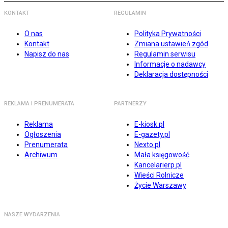
KONTAKT
REGULAMIN
O nas
Polityka Prywatności
Kontakt
Zmiana ustawień zgód
Napisz do nas
Regulamin serwisu
Informacje o nadawcy
Deklaracja dostępności
REKLAMA I PRENUMERATA
PARTNERZY
Reklama
E-kiosk.pl
Ogłoszenia
E-gazety.pl
Prenumerata
Nexto.pl
Archiwum
Mała księgowość
Kancelarierp.pl
Wieści Rolnicze
Życie Warszawy
NASZE WYDARZENIA