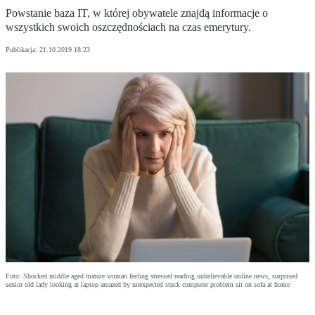
Powstanie baza IT, w której obywatele znajdą informacje o
wszystkich swoich oszczędnościach na czas emerytury.
Publikacja:
21.10.2019 18:23
Foto: Shocked middle aged mature woman feeling stressed reading unbelievable online news, surprised
senior old lady looking at laptop amazed by unexpected stuck computer problem sit on sofa at home