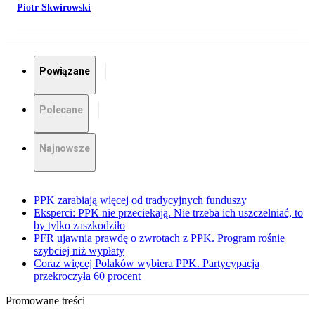
Piotr Skwirowski
Powiązane
Polecane
Najnowsze
PPK zarabiają więcej od tradycyjnych funduszy
Eksperci: PPK nie przeciekają. Nie trzeba ich uszczelniać, to
by tylko zaszkodziło
PFR ujawnia prawdę o zwrotach z PPK. Program rośnie
szybciej niż wypłaty
Coraz więcej Polaków wybiera PPK. Partycypacja
przekroczyła 60 procent
Promowane treści